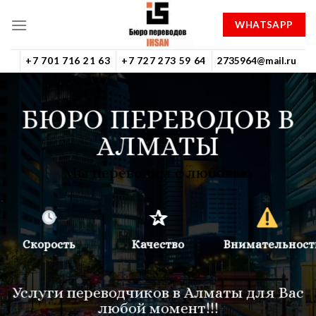
Skip
WHATSAPP
to
content
+7 701 716 21 63
+7 727 273 59 64
2735964@mail.ru
БЮРО ПЕРЕВОДОВ В
АЛМАТЫ
Мы переводим с любовью
✰
Скорость
Качество
Внимательност
Услуги переводчиков в Алматы для Вас
любой момент!!!