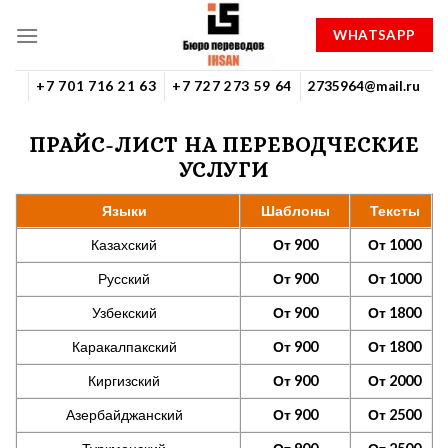
Skip
WHATSAPP
to
content
+7 701 716 21 63
+7 727 273 59 64
2735964@mail.ru
ПРАЙС-ЛИСТ НА ПЕРЕВОДЧЕСКИЕ
УСЛУГИ
Языки
Шаблоны
Тексты
Казахский
От 900
От 1000
Русский
От 900
От 1000
Узбекский
От 900
От 1800
Каракалпакский
От 900
От 1800
Киргизский
От 900
От 2000
Азербайджанский
От 900
От 2500