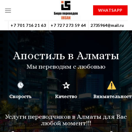
Skip
WHATSAPP
to
content
+7 701 716 21 63
+7 727 273 59 64
2735964@mail.ru
Апостиль в Алматы
Мы переводим с любовью
✰
Скорость
Качество
Внимательност
Услуги переводчиков в Алматы для Вас
любой момент!!!