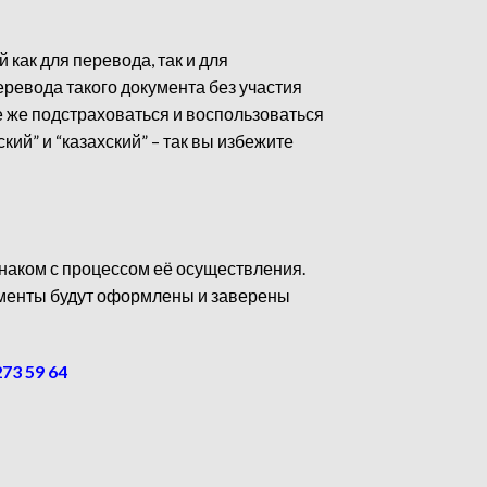
 как для перевода, так и для
еревода такого документа без участия
 же подстраховаться и воспользоваться
ий” и “казахский” – так вы избежите
знаком с процессом её осуществления.
кументы будут оформлены и заверены
273 59 64