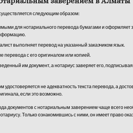
нотариальным заверением в Алматы
существляется следующим образом:
имыми для нотариального перевода бумагами и оформляет 
информацию.
лист выполняет перевод на указанный заказчиком язык.
перевода с его оригиналом или копией.
денный им документ, а нотариус заверяет его, подписывая 
ом удостоверяется не адекватность текста перевода, а дост
ригинала, если это возможно.
евода документов с нотариальным заверением чаще всего н
тариусу. Только ознакомившись с ними, он имеет право оказ