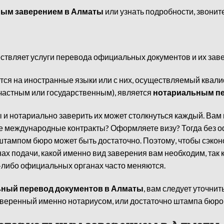
ьным заверением в Алматы
или узнать подробности, звонит
твляет услуги перевода официальных документов и их заве
тся на иностранные языки или с них, осуществляемый ква
частным или государственным), является
нотариальным п
и нотариально заверить их может столкнуться каждый. Вам
е международные контракты? Оформляете визу? Тогда без о
штампом бюро может быть достаточно. Поэтому, чтобы сэко
ах подачи, какой именно вид заверения вам необходим, так к
-либо официальных органах часто меняются.
ьный перевод документов в Алматы
, вам следует уточнит
аверенный именно нотариусом, или достаточно штампа бюро