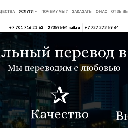
ЩЕСТВА
УСЛУГИ
ПОЧЕМУ МЫ ?
ЗАКАЗАТЬ
О НАС
ОТЗЫВ
+7 701 716 21 63
2735964@mail.ru
+7 727 273 59 64
льный перевод 
Мы переводим с любовью
✰
Качество
В