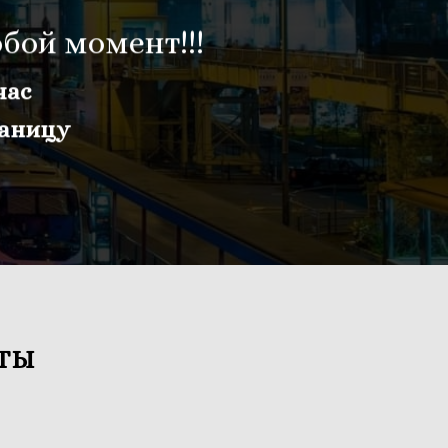
бой момент!!!
час
раницу
ТЫ