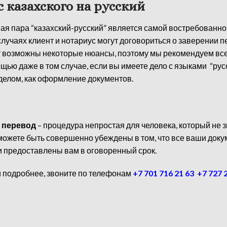
 казахского на русский
вая пара “казахский-русский” является самой востребованной
лучаях клиент и нотариус могут договориться о заверении п
т возможны некоторые нюансы, поэтому мы рекомендуем все
 даже в том случае, если вы имеете дело с языками “русск
делом, как оформление документов.
 перевод
– процедура непростая для человека, который не 
ы можете быть совершенно убеждены в том, что все ваши до
 и предоставлены вам в оговоренный срок.
и подробнее, звоните по телефонам
+7 701 716 21 63
+7 727 