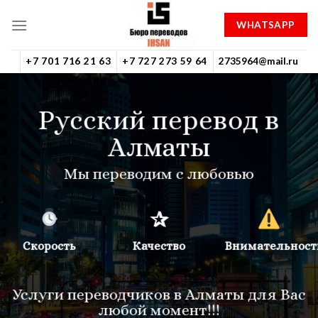
Skip
WHATSAPP
to
content
+7 701 716 21 63
+7 727 273 59 64
2735964@mail.ru
Русский перевод в
Алматы
Мы переводим с любовью
✰
Скорость
Качество
Внимательност
Услуги переводчиков в Алматы для Вас
любой момент!!!